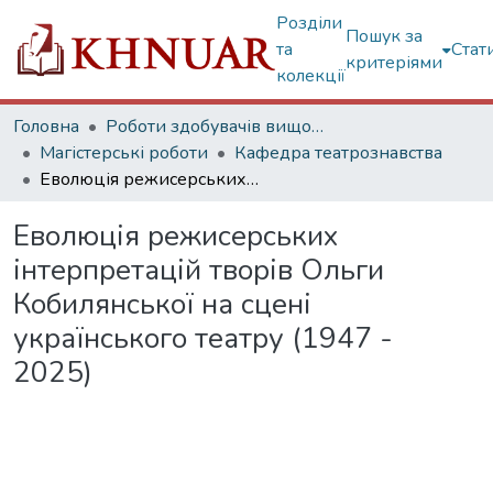
Розділи
Пошук за
та
Стат
критеріями
колекції
Головна
Роботи здобувачів вищої освіти
Магістерські роботи
Кафедра театрознавства
Еволюція режисерських інтерпретацій творів Ольги Кобилянської на сцені українського театру (1947 - 2025)
Еволюція режисерських
інтерпретацій творів Ольги
Кобилянської на сцені
українського театру (1947 -
2025)