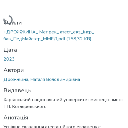
Вантажиться...
Файли
+ДРОЖЖИНА_ Мет.рек_ атест_екз_інср_
бак_ПедМайстер_ММЕД.pdf
(158,32 KB)
Дата
2023
Автори
Дрожжина, Наталя Володимирівна
Видавець
Харківський національний університет мистецтв імені
І. П. Котляревського
Анотація
Успішне складання атестаційного екзамену є