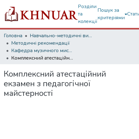
Розділи
Пошук за
та
Стат
критеріями
колекції
Головна
Навчально-методичні видання
Методичні рекомендації
Кафедра музичного мистецтва естради і джазу
Комплексний атестаційний екзамен з педагогічної майстерності
Комплексний атестаційний
екзамен з педагогічної
майстерності