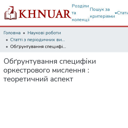
Розділи
Пошук за
та
Стат
критеріями
колекції
Головна
Наукові роботи
Статті з періодичних видань
Обґрунтування специфіки оркестрового мислення : теоретичний аспект
Обґрунтування специфіки
оркестрового мислення :
теоретичний аспект