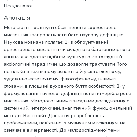
Нежданової
Анотація
Мета статті – осягнути обсяг поняття «оркестрове
мислення» і запропонувати його наукову дефініцію.
Наукова новизна полягає: 1) в обґрунтуванні
оркестрового мислення як складного багатовимірного
явища, яке здатне відбити культурно-світоглядні й
аксіологічні парадигми, що дозволяє трактувати його
не тільки в технічному аспекті, а й у світоглядному,
художньо-естетичному, філософському, іншими
словами, в площині духовного буття особистості; 2) у
формулюванні наукової дефініції поняття «оркестрове
мислення». Методологічними засадами дослідження є
системний, інтегруючий, аналітичний, функціональний
методи. Висновки. Достатня розробленість
проблематики, пов’язаної з музичним мисленням, не
означає її вичерпаності. До малодослідженої теми