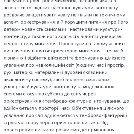
належить оркестрове мислення, пізнання якого в
аспекті світоглядних настанов культури-контексту
дозволяє закцентувати увагу не тільки на технічному
аспекті оркестрування, а й порушити питання про його
детермінованість смислами і настановами культури-
контексту, а також його здатність відбити універсалії
певного типу мислення. Пропонуємо в такому аспекті
визначення поняття: оркестрове мислення – це засіб
пізнання і відбиття дійсності та формування цілісного
уявлення про навколишній світ (людину, час і простір,
рух, матерію, матеріальні і духовні складники,
аксіологічну систему), засіб втілення смислових
універсалій культури-контексту та моделювання
системи стосунків суб’єкта до світу через
оркестрування як темброво-фактурне інтонування, що
здійснюється у просторі і часі. Об’єктування цілісного
уявлення про світ здійснюється у темброво-фактурній
структурі твору через оркестрове письмо. Під
оркестровим письмом розуміємо детерміновану