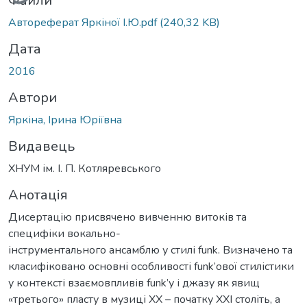
Файли
Автореферат Яркіної І.Ю.pdf
(240,32 KB)
Дата
2016
Автори
Яркіна, Ірина Юріївна
Видавець
ХНУМ ім. І. П. Котляревського
Анотація
Дисертацію присвячено вивченню витоків та
специфіки вокально-
інструментального ансамблю у стилі funk. Визначено та
класифіковано основні особливості funk’ової стилістики
у контексті взаємовпливів funk’у і джазу як явищ
«третього» пласту в музиці ХХ – початку ХХІ століть, а