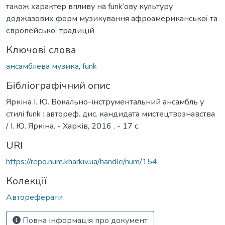
також характер впливу на funk’ову культуру
доджазових форм музикування афроамериканської та
європейської традицій
Ключові слова
ансамблева музика
,
funk
Бібліографічний опис
Яркіна І. Ю. Вокально-інструментальний ансамбль у
стилі funk : автореф. дис. кандидата мистецтвознавства
/ І. Ю. Яркіна. - Харків, 2016 . - 17 с.
URI
https://repo.num.kharkiv.ua/handle/num/154
Колекції
Автореферати
Повна інформація про документ