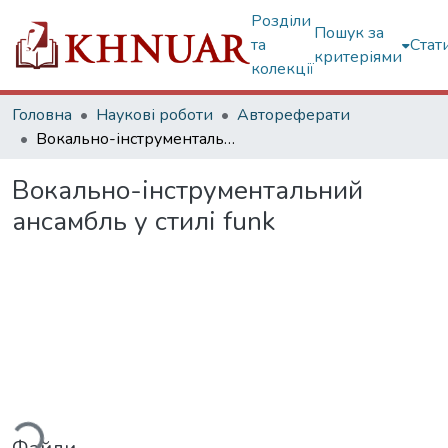
Розділи
Пошук за
та
Стат
критеріями
колекції
Головна
Наукові роботи
Автореферати
Вокально-інструментальний ансамбль у стилі funk
Вокально-інструментальний
ансамбль у стилі funk
ться...