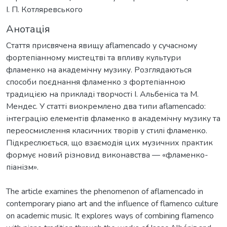
І. П. Котляревського
Анотація
Стаття присвячена явищу aflamencado у сучасному
фортепіанному мистецтві та впливу культури
фламенко на академічну музику. Розглядаються
способи поєднання фламенко з фортепіанною
традицією на прикладі творчості І. Альбеніса та М.
Мендес. У статті виокремлено два типи aflamencado:
інтеграцію елементів фламенко в академічну музику та
переосмислення класичних творів у стилі фламенко.
Підкреслюється, що взаємодія цих музичних практик
формує новий різновид виконавства — «фламенко-
піанізм».
The article examines the phenomenon of aflamencado in
contemporary piano art and the influence of flamenco culture
on academic music. It explores ways of combining flamenco