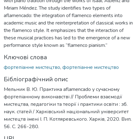
with piano tradition through the works of Isaac Albéniz and
Miriam Méndez. The study identifies two types of
aflamencado: the integration of flamenco elements into
academic music and the reinterpretation of classical works in
the flamenco style. It emphasizes that the interaction of
these musical practices has led to the emergence of a new
performance style known as “flamenco pianism.”
Ключові слова
фортепіанне мистецтво
,
фортепіанне мистецтво
Бібліографічний опис
Мельник В. Ю. Практика aflamencado у сучасному
фортепіанному виконавстві // Проблеми взаємодії
мистецтва, педагогіки та теорії і практики освіти : зб.
наук. статей / Харківський національний університет
мистецтв імені І. П. Котляревського. Харків, 2020. Вип.
56. С. 266-280.
URI