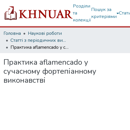
Розділи
Пошук за
та
Стат
критеріями
колекції
Головна
Наукові роботи
Статті з періодичних видань
Практика aflamencado у сучасному фортепіанному виконавстві
Практика aflamencado у
сучасному фортепіанному
виконавстві