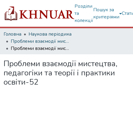
Розділи
Пошук за
та
Стат
критеріями
колекції
Головна
Наукова періодика
Проблеми взаємодії мистецтва, педагогіки та теорії і практики освіти
Проблеми взаємодії мистецтва, педагогіки та теорії і практики освіти-52
Проблеми взаємодії мистецтва,
педагогіки та теорії і практики
освіти-52