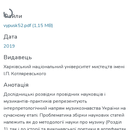
Вантажиться...
Файли
vypusk52.pdf
(1,15 MB)
Дата
2019
Видавець
Харківський національний університет мистецтв імені
І.П. Котляревського
Анотація
Дослідницькі розвідки провідних науковців і
музикантів-практиків репрезентують
інтерпретологічний напрям музикознавства України на
сучасному етапі. Проблематика збірки наукових статей
належить як до методології науки про музику (Розділ
1), так і до історії та виконавської поетики в артефактах