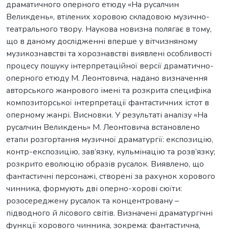
драматичного оперного етюду «На русалчин
Великдень», втілених хоровою складовою музично-
театрального твору. Наукова новизна полягає в тому,
що в даному дослідженні вперше у вітчизняному
музикознавстві та хорознавстві виявлені особливості
процесу пошуку інтерпретаційної версії драматично-
оперного етюду М. Леонтовича, надано визначення
авторського жанрового імені та розкрита специфіка
композиторської інтерпретації фантастичних істот в
оперному жанрі. Висновки. У результаті аналізу «На
русалчин Великдень» М. Леонтовича встановлено
етапи розгортання музичної драматургії: експозицію,
контр-експозицію, зав’язку, кульмінацію та розв’язку;
розкрито еволюцію образів русалок. Виявлено, що
фантастичні персонажі, створені за рахунок хорового
чинника, формують дві оперно-хорові сюїти:
розосереджену русалок та концентровану –
підводного й лісового світів. Визначені драматургічні
функції хорового чинника, зокрема: фантастична,