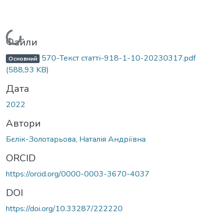
Вантажиться...
Файли
570-Текст статті-918-1-10-20230317.pdf
Основний
(588,93 KB)
Дата
2022
Автори
Бєлік-Золотарьова, Наталія Андріївна
ORCID
https://orcid.org/0000-0003-3670-4037
DOI
https://doi.org/10.33287/222220