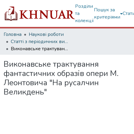
Розділи
Пошук за
та
Стат
критеріями
колекції
Головна
Наукові роботи
Статті з періодичних видань
Виконавське трактування фантастичних образів опери М. Леонтовича "На русалчин Великдень"
Виконавське трактування
фантастичних образів опери М.
Леонтовича "На русалчин
Великдень"