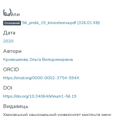
Вантажиться...
Файли
56_probl_19_krivosheeva.pdf
(326,01 KB)
Основний
Дата
2020
Автори
Кривошеєва, Ольга Володимирівна
ORCID
https://orcid.org/0000-0002-3754-594X
DOI
https://doi.org/10.34064/khnum1-56.19
Видавець
Харківський національний університет мистецтв імені