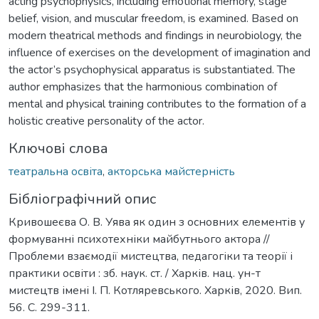
acting psychophysics, including emotional memory, stage
belief, vision, and muscular freedom, is examined. Based on
modern theatrical methods and findings in neurobiology, the
influence of exercises on the development of imagination and
the actor’s psychophysical apparatus is substantiated. The
author emphasizes that the harmonious combination of
mental and physical training contributes to the formation of a
holistic creative personality of the actor.
Ключові слова
театральна освіта
,
акторська майстерність
Бібліографічний опис
Кривошеєва О. В. Уява як один з основних елементів у
формуванні психотехніки майбутнього актора //
Проблеми взаємодії мистецтва, педагогіки та теорії і
практики освіти : зб. наук. ст. / Харків. нац. ун-т
мистецтв імені І. П. Котляревського. Харків, 2020. Вип.
56. С. 299-311.