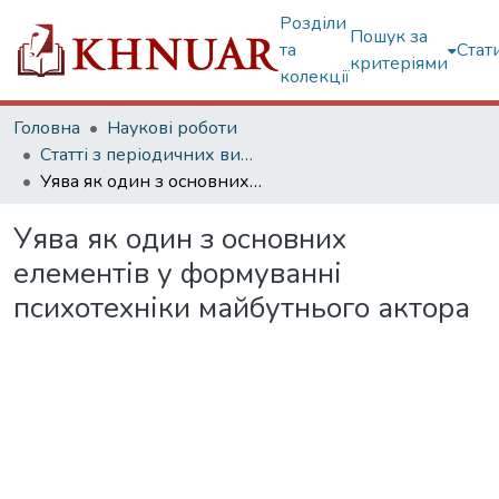
Розділи
Пошук за
та
Стат
критеріями
колекції
Головна
Наукові роботи
Статті з періодичних видань
Уява як один з основних елементів у формуванні психотехніки майбутнього актора
Уява як один з основних
елементів у формуванні
психотехніки майбутнього актора