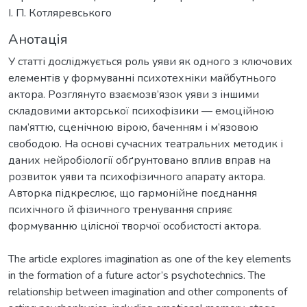
І. П. Котляревського
Анотація
У статті досліджується роль уяви як одного з ключових
елементів у формуванні психотехніки майбутнього
актора. Розглянуто взаємозв’язок уяви з іншими
складовими акторської психофізики — емоційною
пам’яттю, сценічною вірою, баченням і м’язовою
свободою. На основі сучасних театральних методик і
даних нейробіології обґрунтовано вплив вправ на
розвиток уяви та психофізичного апарату актора.
Авторка підкреслює, що гармонійне поєднання
психічного й фізичного тренування сприяє
формуванню цілісної творчої особистості актора.
The article explores imagination as one of the key elements
in the formation of a future actor’s psychotechnics. The
relationship between imagination and other components of