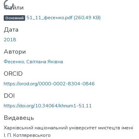
Вантажиться...
Файли
51_11_фесенко.pdf
(260,49 KB)
Основний
Дата
2018
Автори
Фесенко, Світлана Яківна
ORCID
https://orcid.org/0000-0002-8304-0846
DOI
https://doi.org/10.34064/khnum1-51.11
Видавець
Харківський національний університет мистецтв імені
І. П. Котляревського