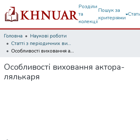
Розділи
Пошук за
та
Стат
критеріями
колекції
Головна
Наукові роботи
Статті з періодичних видань
Особливості виховання актора-лялькаря
Особливості виховання актора-
лялькаря