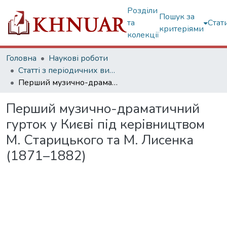
Розділи
Пошук за
та
Стат
критеріями
колекції
Головна
Наукові роботи
Статті з періодичних видань
Перший музично-драматичний гурток у Києві під керівництвом М. Старицького та М. Лисенка (1871–1882)
Перший музично-драматичний
гурток у Києві під керівництвом
М. Старицького та М. Лисенка
(1871–1882)