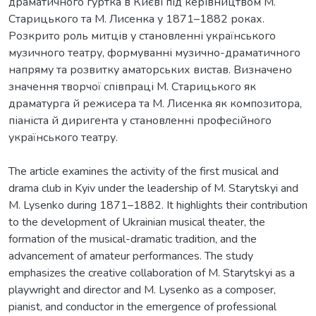
драматичного гуртка в Києві під керівництвом М.
Старицького та М. Лисенка у 1871–1882 роках.
Розкрито роль митців у становленні українського
музичного театру, формуванні музично-драматичного
напряму та розвитку аматорських вистав. Визначено
значення творчої співпраці М. Старицького як
драматурга й режисера та М. Лисенка як композитора,
піаніста й диригента у становленні професійного
українського театру.
The article examines the activity of the first musical and
drama club in Kyiv under the leadership of M. Starytskyi and
M. Lysenko during 1871–1882. It highlights their contribution
to the development of Ukrainian musical theater, the
formation of the musical-dramatic tradition, and the
advancement of amateur performances. The study
emphasizes the creative collaboration of M. Starytskyi as a
playwright and director and M. Lysenko as a composer,
pianist, and conductor in the emergence of professional