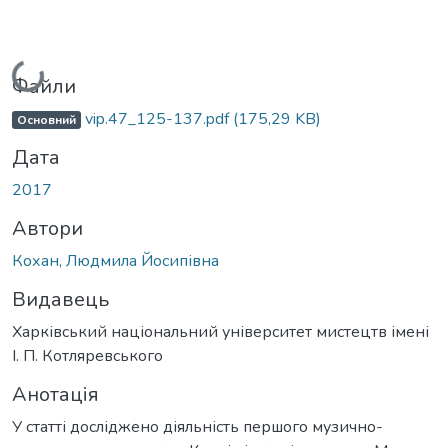
Вантажиться...
Файли
vip.47_125-137.pdf
(175,29 KB)
Основний
Дата
2017
Автори
Кохан, Людмила Йосипівна
Видавець
Харківський національний університет мистецтв імені
І. П. Котляревського
Анотація
У статті досліджено діяльність першого музично-