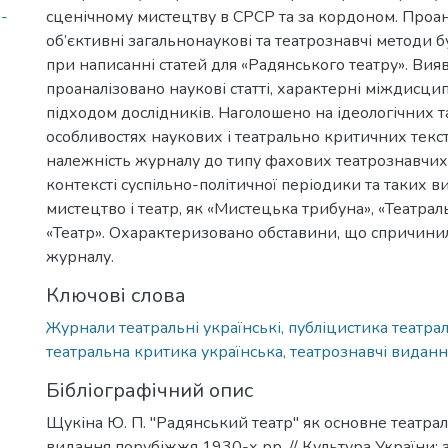
-
сценічному мистецтву в СРСР та за кордоном. Проана
об’єктивні загальнонаукові та театрознавчі методи 
при написанні статей для «Радянського театру». Вия
проаналізовано наукові статті, характерні міждисц
підходом дослідників. Наголошено на ідеологічних 
особливостях наукових і театрально критичних текс
належність журналу до типу фахових театрознавчих
контексті суспільно-політичної періодики та таких 
мистецтво і театр, як «Мистецька трибуна», «Театрал
«Театр». Охарактеризовано обставини, що спричини
журналу.
Ключові слова
Журнали театральні українські, публіцистика театрал
театральна критика українська, театрознавчі виданн
Бібліографічний опис
Щукіна Ю. П. "Радянський театр" як основне театра
видання порубіжжя 1930-х рр. // Культура України: зб