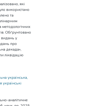
лізовано, які
було використано
влено та
иплінарним
та методологічних
тів. Обґрунтовано
 видань у
видань про
ьна декада»,
ли ліквідацію
ьна українська,
я українські
льно-аналітичне
. наук. пр. 2025.