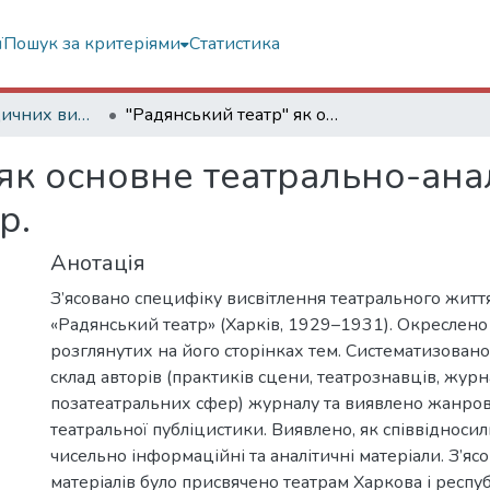
ї
Пошук за критеріями
Статистика
Статті з періодичних видань
"Радянський театр" як основне театрально-аналітичне видання порубіжжя 1930-х рр.
 як основне театрально-ана
р.
Анотація
З’ясовано специфіку висвітлення театрального житт
«Радянський театр» (Харків, 1929–1931). Окреслено
розглянутих на його сторінках тем. Систематизовано
склад авторів (практиків сцени, театрознавців, журна
позатеатральних сфер) журналу та виявлено жанров
театральної публіцистики. Виявлено, як співвідносилис
чисельно інформаційні та аналітичні матеріали. З’ясо
матеріалів було присвячено театрам Харкова і респуб