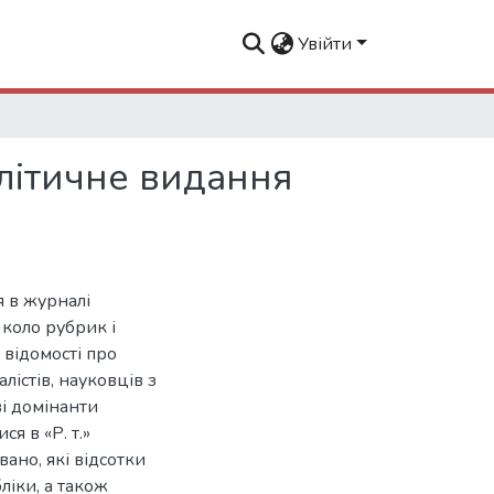
Увійти
літичне видання
я в журналі
 коло рубрик і
 відомості про
лістів, науковців з
і домінанти
я в «Р. т.»
вано, які відсотки
ліки, а також