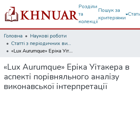
Розділи
Пошук за
та
Стат
критеріями
колекції
Головна
Наукові роботи
Статті з періодичних видань
«Lux Aurumque» Еріка Уітакера в аспекті порівняльного аналізу виконавської інтерпретації
«Lux Aurumque» Еріка Уітакера в
аспекті порівняльного аналізу
виконавської інтерпретації