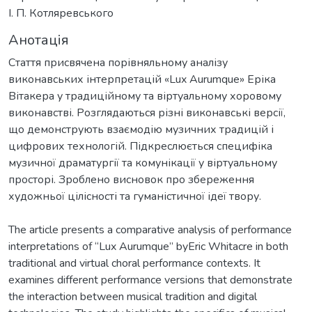
І. П. Котляревського
Анотація
Стаття присвячена порівняльному аналізу
виконавських інтерпретацій «Lux Aurumque» Еріка
Вітакера у традиційному та віртуальному хоровому
виконавстві. Розглядаються різні виконавські версії,
що демонструють взаємодію музичних традицій і
цифрових технологій. Підкреслюється специфіка
музичної драматургії та комунікації у віртуальному
просторі. Зроблено висновок про збереження
художньої цілісності та гуманістичної ідеї твору.
The article presents a comparative analysis of performance
interpretations of “Lux Aurumque” byEric Whitacre in both
traditional and virtual choral performance contexts. It
examines different performance versions that demonstrate
the interaction between musical tradition and digital