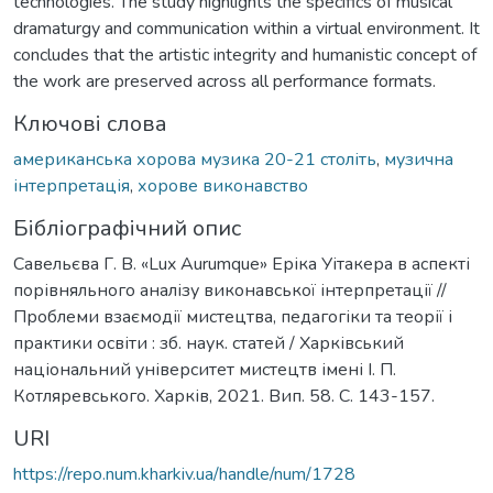
technologies. The study highlights the specifics of musical
dramaturgy and communication within a virtual environment. It
concludes that the artistic integrity and humanistic concept of
the work are preserved across all performance formats.
Ключові слова
американська хорова музика 20-21 століть
,
музична
інтерпретація
,
хорове виконавство
Бібліографічний опис
Савельєва Г. В. «Lux Aurumque» Еріка Уітакера в аспекті
порівняльного аналізу виконавської інтерпретації //
Проблеми взаємодії мистецтва, педагогіки та теорії і
практики освіти : зб. наук. статей / Харківський
національний університет мистецтв імені І. П.
Котляревського. Харків, 2021. Вип. 58. С. 143-157.
URI
https://repo.num.kharkiv.ua/handle/num/1728