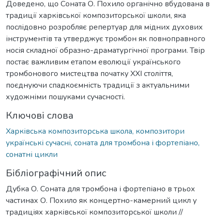
Доведено, що Соната О. Похило органічно вбудована в
традиції харківської композиторської школи, яка
послідовно розробляє репертуар для мідних духових
інструментів та утверджує тромбон як повноправного
носія складної образно-драматургічної програми. Твір
постає важливим етапом еволюції українського
тромбонового мистецтва початку ХХІ століття,
поєднуючи спадкоємність традиції з актуальними
художніми пошуками сучасності.
Ключові слова
Харківська композиторська школа, композитори
українські сучасні, соната для тромбона і фортепіано,
сонатні цикли
Бібліографічний опис
Дубка О. Соната для тромбона і фортепіано в трьох
частинах О. Похило як концертно-камерний цикл у
традиціях харківської композиторської школи //