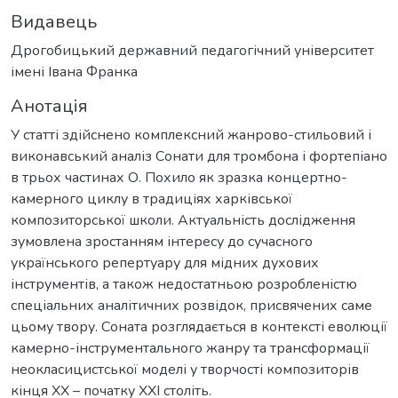
Видавець
Дрогобицький державний педагогічний університет
імені Івана Франка
Анотація
У статті здійснено комплексний жанрово-стильовий і
виконавський аналіз Сонати для тромбона і фортепіано
в трьох частинах О. Похило як зразка концертно-
камерного циклу в традиціях харківської
композиторської школи. Актуальність дослідження
зумовлена зростанням інтересу до сучасного
українського репертуару для мідних духових
інструментів, а також недостатньою розробленістю
спеціальних аналітичних розвідок, присвячених саме
цьому твору. Соната розглядається в контексті еволюції
камерно-інструментального жанру та трансформації
неокласицистської моделі у творчості композиторів
кінця ХХ – початку ХХІ століть.