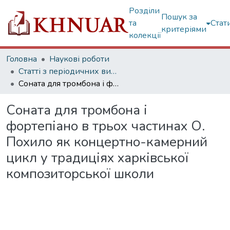
Розділи
Пошук за
та
Стат
критеріями
колекції
Головна
Наукові роботи
Статті з періодичних видань
Соната для тромбона і фортепіано в трьох частинах О. Похило як концертно-камерний цикл у традиціях харківської композиторської школи
Соната для тромбона і
фортепіано в трьох частинах О.
Похило як концертно-камерний
цикл у традиціях харківської
композиторської школи