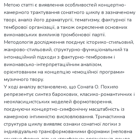
Метою статті є виявлення особливостей концертно-
камерного трактування сонатного циклу в зазначеному
творі, аналіз його драматургії, тематизму, фактурної та
тембрової організації, а також окреслення основних
виконавських викликів тромбонової партії.
Методологія дослідження поєднує історико-стильовий,
жанрово-стильовий, структурно-функціональний та
інтонаційний підходи з фактурно-тембровим і
виконавсько-інтерпретаційним аналізом,
орієнтованим на концепцію «емоційної програми»
музичного твору.
У ході аналізу встановлено, що Соната О. Похило
репрезентує синтез барокових, класико-романтичних і
неокласицистських моделей формотворення,
поєднуючи концертно-симфонічну масштабність із
камерною інтимністю висловлювання. Тричастинна
структура циклу виявляє ознаки сонатної логіки з
індивідуально трансформованими формами (неповна
сонатна форма, вільна «трифазна» організація, рондо-