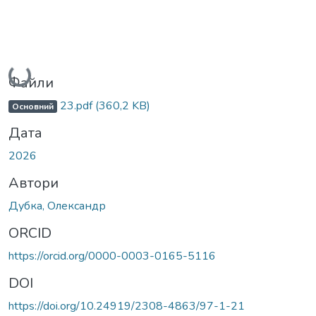
Вантажиться...
Файли
23.pdf
(360,2 KB)
Основний
Дата
2026
Автори
Дубка, Олександр
ORCID
https://orcid.org/0000-0003-0165-5116
DOI
https://doi.org/10.24919/2308-4863/97-1-21