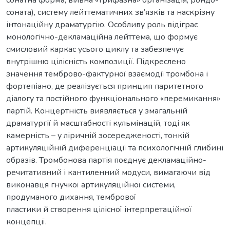
соната), систему лейттематичних зв’язків та наскрізну
інтонаційну драматургію. Особливу роль відіграє
монологічно-декламаційна лейттема, що формує
смисловий каркас усього циклу та забезпечує
внутрішню цілісність композиції. Підкреслено
значення темброво-фактурної взаємодії тромбона і
фортепіано, де реалізується принцип паритетного
діалогу та постійного функціонального «перемикання»
партій. Концертність виявляється у змагальній
драматургії й масштабності кульмінацій, тоді як
камерність – у ліричній зосередженості, тонкій
артикуляційній диференціації та психологічній глибині
образів. Тромбонова партія поєднує декламаційно-
речитативний і кантиленний модуси, вимагаючи від
виконавця гнучкої артикуляційної системи,
продуманого дихання, тембрової
пластики й створення цілісної інтерпретаційної
концепції.