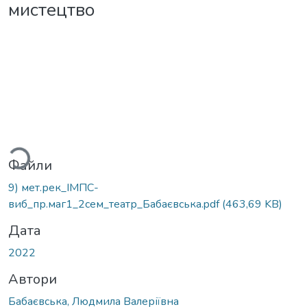
мистецтво
ться...
Файли
9) мет.рек_ІМПС-
виб_пр.маг1_2сем_театр_Бабаєвська.pdf
(463,69 KB)
Дата
2022
Автори
Бабаєвська, Людмила Валеріївна