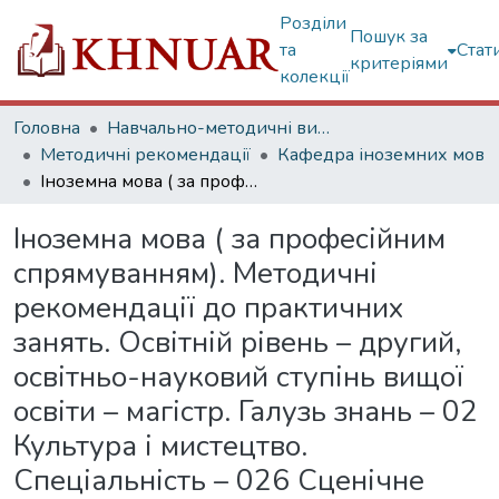
Розділи
Пошук за
та
Стат
критеріями
колекції
Головна
Навчально-методичні видання
Методичні рекомендації
Кафедра іноземних мов
Іноземна мова ( за професійним спрямуванням). Методичні рекомендації до практичних занять. Освітній рівень – другий, освітньо-науковий ступінь вищої освіти – магістр. Галузь знань – 02 Культура і мистецтво. Спеціальність – 026 Сценічне мистецтво
Іноземна мова ( за професійним
спрямуванням). Методичні
рекомендації до практичних
занять. Освітній рівень – другий,
освітньо-науковий ступінь вищої
освіти – магістр. Галузь знань – 02
Культура і мистецтво.
Спеціальність – 026 Сценічне