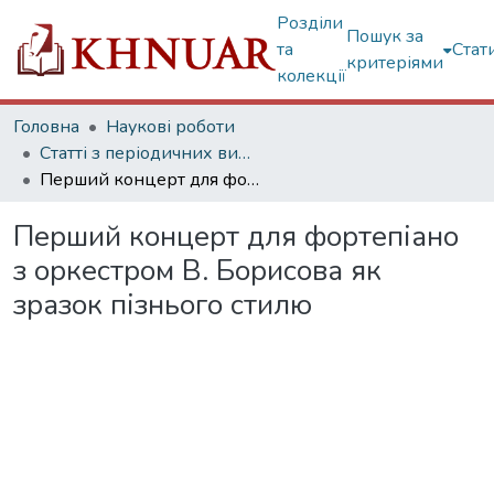
Розділи
Пошук за
та
Стат
критеріями
колекції
Головна
Наукові роботи
Статті з періодичних видань
Перший концерт для фортепіано з оркестром В. Борисова як зразок пізнього стилю
Перший концерт для фортепіано
з оркестром В. Борисова як
зразок пізнього стилю