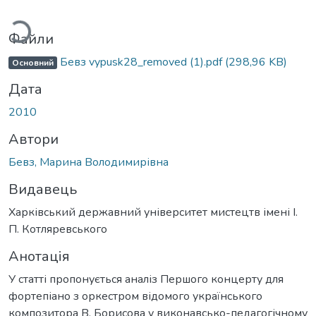
иться...
Файли
Бевз vypusk28_removed (1).pdf
(298,96 KB)
Основний
Дата
2010
Автори
Бевз, Марина Володимирівна
Видавець
Харківський державний університет мистецтв імені І.
П. Котляревського
Анотація
У статті пропонується аналіз Першого концерту для
фортепіано з оркестром відомого українського
композитора В. Борисова у виконавсько-педагогічному