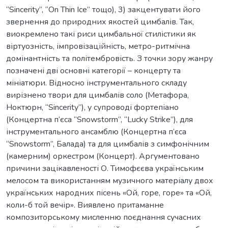
“Sincerity”, “On Thin Ice” тощо), 3) закцентувати його
звернення до природних якостей цимбалів. Так,
виокремлено такі риси цимбальної стилістики як
віртуозність, імпровізаційність, метро-ритмічна
домінантність та політембровість. З точки зору жанру
позначені дві основні категорії – концерту та
мініатюри. Відносно інструментального складу
вирізнено твори для цимбалів соло (Метафора,
Ноктюрн, “Sincerity”), у супроводі фортепіано
(Концертна п’єса “Snowstorm”, “Lucky Strike”), для
інструментального ансамблю (Концертна п’єса
“Snowstorm”, Балада) та для цимбалів з симфонічним
(камерним) оркестром (Концерт). Аргументовано
причини зацікавленості О. Тимофєєва українським
мелосом та використанням музичного матеріалу двох
українських народних пісень «Ой, горе, горе» та «Ой,
коли-б той вечір». Виявлено притаманне
композиторському мисленню поєднання сучасних