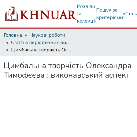
Розділи
Пошук за
та
Стат
критеріями
колекції
Головна
Наукові роботи
Статті з періодичних видань
Цимбальна творчість Олександра Тимофєєва : виконавський аспект
Цимбальна творчість Олександра
Тимофєєва : виконавський аспект