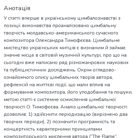
Анотація
У статті вперше в українському цимбалознавстві з
позиції виконавства проаналізовано цимбальну
творчість молдавсько-американського сучасного
композитора Олександра Тимофєєва. Цимбальне
мистецтво українських митців є визнаним й займає
значне місце в світовій музичній культурі, про що на
сьогодні вже написано ряд різножанрових наукових
та публіцистичних досліджень. Окрім оглядово-
ознайомчого опису цимбальних творів автора,
рефлексій на життєві події, що мали вплив на
формування композитора, його уподобання та пошуки,
метою статті є системне осмислення цимбальної
творчості О. Тимофєєва. Аналіз цимбальної творчості
дозволив: 1) здійснити періодизацію (вирізнено два
творчих періоди), 2) позначити програмність та
концертність характерними принципами
композиторського мислення автора (“The Flame”,