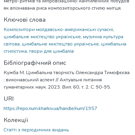
метро-ритмів та імпровізаційно-кантиленних побудов
як впізнавана риса композиторського стилю митця.
Ключові слова
Композитори молдавсько-американські сучасні,
цимбальне мистецтво українське, музична культура
світова, цимбальне мистецтво українське, цимбальна
стилістика, твори для цимбалів
Бібліографічний опис
Кужба М. Цимбальна творчість Олександра Тимофєєва
: виконавський аспект // Актуальнi питання
гуманiтарних наук. 2023. Вип. 60, т. 2. С. 90-95.
URI
https://repo.num.kharkiv.ua/handle/num/1957
Колекції
Статті з періодичних видань