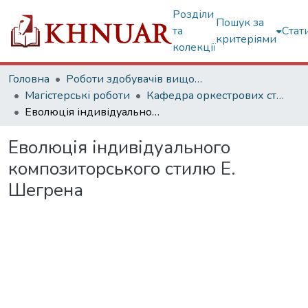
Розділи
Пошук за
та
Стат
критеріями
колекції
Головна
Роботи здобувачів вищої освіти
Магістерські роботи
Кафедра оркестрових струнних інструментів
Еволюція індивідуального композиторського стилю Е. Шегрена
Еволюція індивідуального
композиторського стилю Е.
Шегрена