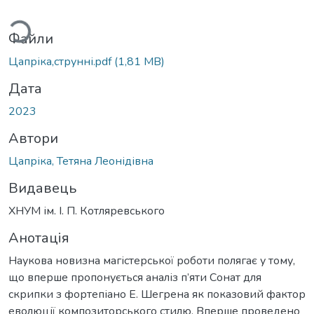
ться...
Файли
Цапріка,струнні.pdf
(1,81 MB)
Дата
2023
Автори
Цапріка, Тетяна Леонідівна
Видавець
ХНУМ ім. І. П. Котляревського
Анотація
Наукова новизна магістерської роботи полягає у тому,
що вперше пропонується аналіз п’яти Сонат для
скрипки з фортепіано Е. Шегрена як показовий фактор
еволюції композиторського стилю. Вперше проведено