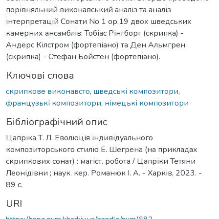
порівняльний виконавський аналіз та аналіз
інтерпретацій Сонати No 1 ор.19 двох шведських
камерних ансамблів: Toбіас Рінгборг (скрипка) -
Андерс Кілстром (фортепіано) та Ден Альмгрен
(скрипка) - Стефан Бойстен (фортепіано).
Ключові слова
скрипкове виконавсто
,
шведські композитори
,
французькі композитори
,
німецькі композитори
Бібліографічний опис
Цапріка Т. Л. Еволюція індивідуального
композиторського стилю Е. Шегрена (на прикладах
скрипкових сонат) : магіст. робота / Цапріки Тетяни
Леонідівни ; наук. кер. Романюк І. А. - Харків, 2023. -
89 с.
URI